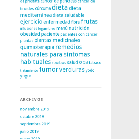
cáncer de páncreas
cáncer de
de próstata
dieta
dieta
tiroides
cúrcuma
mediterránea
dieta saludable
frutas
ejercicio
enfermedad
fibra
nutrición
menú
infusiones
legumbres
obesidad
paciente
pacientes con cáncer
plantas medicinales
plantas
remedios
quimioterapia
naturales para síntomas
habituales
salud
rooibos
tabaco
SEOM
tumor
verduras
yodo
tratamiento
yogur
ARCHIVOS
noviembre 2019
octubre 2019
septiembre 2019
junio 2019
mayo 2019