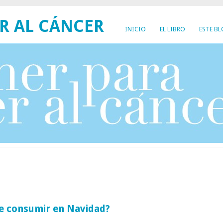
R AL CÁNCER
INICIO
EL LIBRO
ESTE B
de consumir en Navidad?