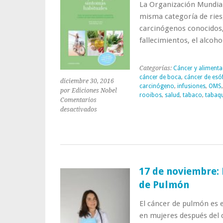
La Organización Mundial 
misma categoría de ries
carcinógenos conocidos,
fallecimientos, el alcoh
Categorías:
Cáncer y alimenta
cáncer de boca
,
cáncer de esó
diciembre 30, 2016
carcinógeno
,
infusiones
,
OMS
por Ediciones Nobel
rooibos
,
salud
,
tabaco
,
tabaq
Comentarios
en
desactivados
Alcohol:
¿Se
puede
consumir
en
Navidad?
17 de noviembre: 
de Pulmón
El cáncer de pulmón es 
en mujeres después del