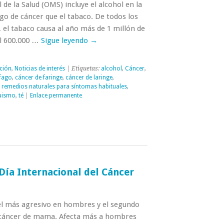
de la Salud (OMS) incluye el alcohol en la
go de cáncer que el tabaco. De todos los
 el tabaco causa al año más de 1 millón de
ol 600.000 …
Sigue leyendo
→
ción
,
Noticias de interés
| Etiquetas:
alcohol
,
Cáncer
,
fago
,
cáncer de faringe
,
cáncer de laringe
,
,
remedios naturales para síntomas habituales
,
uismo
,
té
|
Enlace permanente
Día Internacional del Cáncer
el más agresivo en hombres y el segundo
 cáncer de mama. Afecta más a hombres