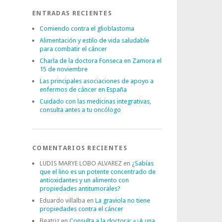
ENTRADAS RECIENTES
Comiendo contra el glioblastoma
Alimentación y estilo de vida saludable
para combatir el cáncer
Charla de la doctora Fonseca en Zamora el
15 de noviembre
Las principales asociaciones de apoyo a
enfermos de cáncer en España
Cuidado con las medicinas integrativas,
consulta antes a tu oncólogo
COMENTARIOS RECIENTES
LUDIS MARYE LOBO ALVAREZ
en
¿Sabías
que el lino es un potente concentrado de
antioxidantes y un alimento con
propiedades antitumorales?
Eduardo villalba
en
La graviola no tiene
propiedades contra el cáncer
Beatriz
en
Consulta a la doctora: «¿A una