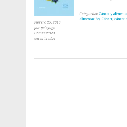
Categorías:
Cáncer y alimenta
alimentación
,
Cáncer
,
cáncer 
febrero 25, 2015
por pelayogc
Comentarios
en
desactivados
El
tabaco
y
la
mala
alimentación,
las
dos
principales
causas
de
cáncer