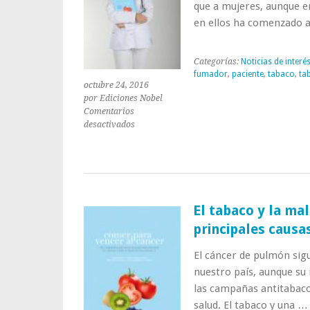
que a mujeres, aunque e
en ellos ha comenzado 
Categorías:
Noticias de interé
fumador
,
paciente
,
tabaco
,
ta
octubre 24, 2016
por Ediciones Nobel
Comentarios
en
desactivados
17
de
noviembre:
Día
Internacional
del
El tabaco y la ma
Cáncer
principales causa
de
Pulmón
El cáncer de pulmón sig
nuestro país, aunque su 
las campañas antitabaco 
salud. El tabaco y una 