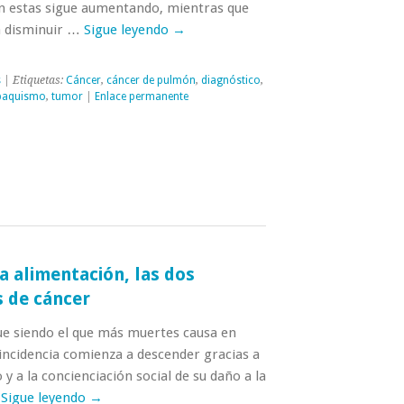
n estas sigue aumentando, mientras que
a disminuir …
Sigue leyendo
→
s
| Etiquetas:
Cáncer
,
cáncer de pulmón
,
diagnóstico
,
baquismo
,
tumor
|
Enlace permanente
la alimentación, las dos
s de cáncer
ue siendo el que más muertes causa en
incidencia comienza a descender gracias a
y a la concienciación social de su daño a la
…
Sigue leyendo
→