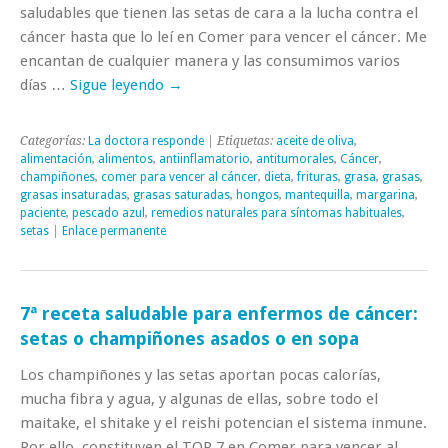
saludables que tienen las setas de cara a la lucha contra el
cáncer hasta que lo leí en Comer para vencer el cáncer. Me
encantan de cualquier manera y las consumimos varios
días …
Sigue leyendo
→
Categorías:
La doctora responde
| Etiquetas:
aceite de oliva
,
alimentación
,
alimentos
,
antiinflamatorio
,
antitumorales
,
Cáncer
,
champiñones
,
comer para vencer al cáncer
,
dieta
,
frituras
,
grasa
,
grasas
,
grasas insaturadas
,
grasas saturadas
,
hongos
,
mantequilla
,
margarina
,
paciente
,
pescado azul
,
remedios naturales para síntomas habituales
,
setas
|
Enlace permanente
7ª receta saludable para enfermos de cáncer:
setas o champiñones asados o en sopa
Los champiñones y las setas aportan pocas calorías,
mucha fibra y agua, y algunas de ellas, sobre todo el
maitake, el shitake y el reishi potencian el sistema inmune.
Por ello, constituyen el TOP 7 en Comer para vencer al …