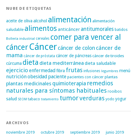
NUBE DE ETIQUETAS
alimentación
alcohol
aceite de oliva
alimentación
alimentos
antitumorales
anticáncer
saludable
batidos
comer para vencer al
cereales
Bollería industrial
Cáncer
cáncer
cáncer de
cáncer de colon
mama
cáncer de páncreas
cáncer de tiroides
cáncer de próstata
dieta
dieta mediterránea
dieta saludable
cúrcuma
frutas
ejercicio
enfermedad
fibra
menú
infusiones
legumbres
nutrición
obesidad
paciente
pacientes con cáncer
plantas
remedios
plantas medicinales
quimioterapia
naturales para síntomas habituales
rooibos
tumor
verduras
salud
yogur
tabaco
yodo
SEOM
tratamiento
ARCHIVOS
noviembre 2019
octubre 2019
septiembre 2019
junio 2019