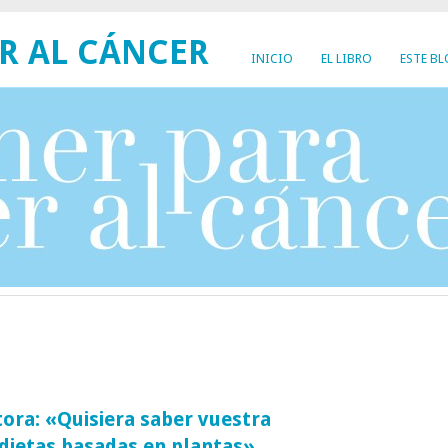
R AL CÁNCER
INICIO
EL LIBRO
ESTE B
tora: «Quisiera saber vuestra
 dietas basadas en plantas»