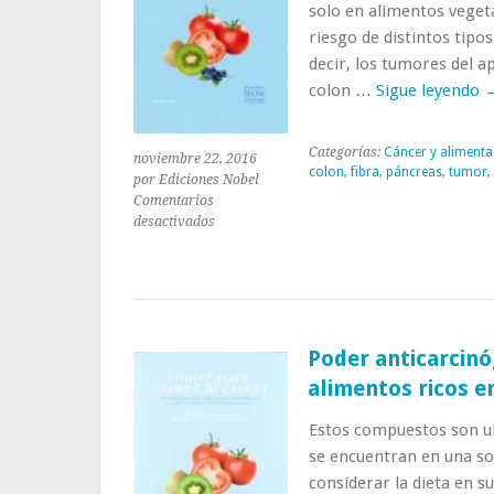
dietas
solo en alimentos veget
basadas
riesgo de distintos tipos
en
decir, los tumores del a
plantas»
colon …
Sigue leyendo
Categorías:
Cáncer y alimenta
noviembre 22, 2016
colon
,
fibra
,
páncreas
,
tumor
,
por Ediciones Nobel
Comentarios
en
desactivados
Poder
anticarcinógeno
de
los
vegetales
y
Poder anticarcinó
la
alimentos ricos e
fibra
dietética
Estos compuestos son ub
se encuentran en una sol
considerar la dieta en s