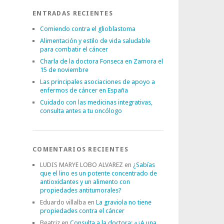
ENTRADAS RECIENTES
Comiendo contra el glioblastoma
Alimentación y estilo de vida saludable
para combatir el cáncer
Charla de la doctora Fonseca en Zamora el
15 de noviembre
Las principales asociaciones de apoyo a
enfermos de cáncer en España
Cuidado con las medicinas integrativas,
consulta antes a tu oncólogo
COMENTARIOS RECIENTES
LUDIS MARYE LOBO ALVAREZ
en
¿Sabías
que el lino es un potente concentrado de
antioxidantes y un alimento con
propiedades antitumorales?
Eduardo villalba
en
La graviola no tiene
propiedades contra el cáncer
Beatriz
en
Consulta a la doctora: «¿A una