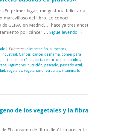
: «En primer lugar, me gustaría felicitar a
o maravilloso del libro. Lo conocí
o de GEPAC en Madrid… ¡hace ya tres años!
atamiento por cáncer …
Sigue leyendo
→
nde
| Etiquetas:
alimentación
,
alimentos
,
a industrial
,
Cáncer
,
cáncer de mama
,
comer para
a
,
dieta mediterránea
,
dieta restrictiva
,
embutidos
,
teos
,
legumbres
,
nutrición
,
pescado
,
pescado azul
,
lud
,
vegetales
,
vegetariano
,
verduras
,
vitamina E
,
geno de los vegetales y la fibra
de El consumo de fibra dietética presente