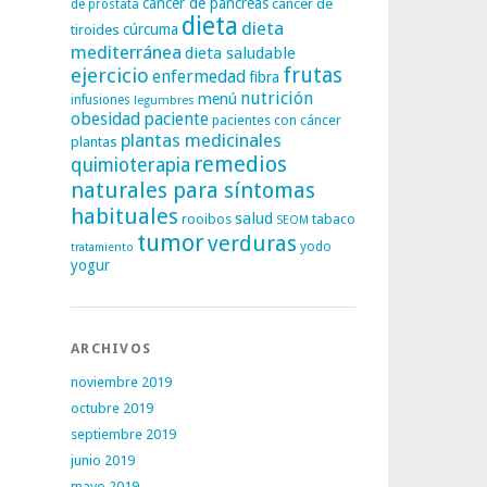
cáncer de páncreas
cáncer de
de próstata
dieta
dieta
tiroides
cúrcuma
mediterránea
dieta saludable
frutas
ejercicio
enfermedad
fibra
nutrición
menú
infusiones
legumbres
obesidad
paciente
pacientes con cáncer
plantas medicinales
plantas
remedios
quimioterapia
naturales para síntomas
habituales
salud
rooibos
tabaco
SEOM
tumor
verduras
yodo
tratamiento
yogur
ARCHIVOS
noviembre 2019
octubre 2019
septiembre 2019
junio 2019
mayo 2019