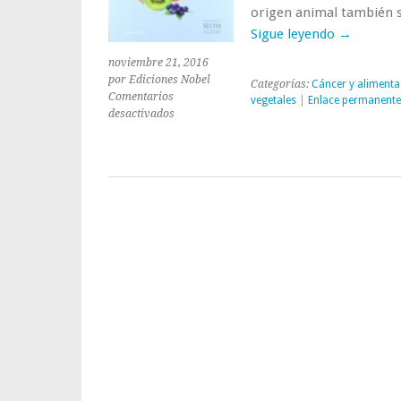
origen animal también 
Sigue leyendo
→
noviembre 21, 2016
por Ediciones Nobel
Categorías:
Cáncer y alimenta
Comentarios
vegetales
|
Enlace permanente
en
desactivados
Poder
anticarcinógeno
de
los
vegetales
y
alimentos
ricos
en
compuestos
bioactivos