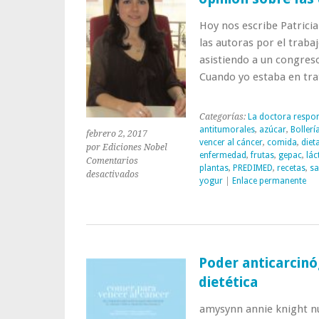
Hoy nos escribe Patricia
las autoras por el trabaj
asistiendo a un congres
Cuando yo estaba en tr
Categorías:
La doctora respo
antitumorales
,
azúcar
,
Bollerí
febrero 2, 2017
vencer al cáncer
,
comida
,
diet
por Ediciones Nobel
enfermedad
,
frutas
,
gepac
,
lác
Comentarios
plantas
,
PREDIMED
,
recetas
,
sa
en
desactivados
yogur
|
Enlace permanente
Consulta
a
la
doctora:
«Quisiera
saber
Poder anticarcinó
vuestra
dietética
opinión
sobre
amysynn annie knight nu
las